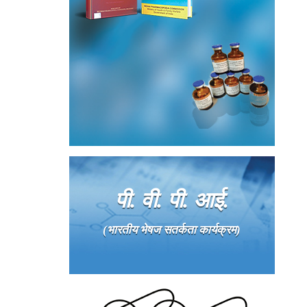
पी. वी. पी. आई.
(भारतीय भेषज सतर्कता कार्यक्रम)