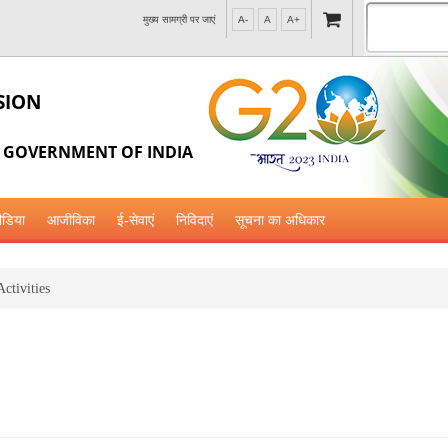
मुख्य सामग्री पर जाएं
A-
A
A+
SION
, GOVERNMENT OF INDIA
ीडिया
आजीविका
ई-सेवाएं
निविदाएं
सूचना का अधिकार
ctivities